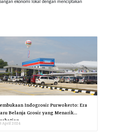
embangan ekonomi lokal dengan menciptakan
embukaan Indogrosir Purwokerto: Era
Hati Hati 
aru Belanja Grosir yang Menarik
10 January 2
erhatian
3 April 2024