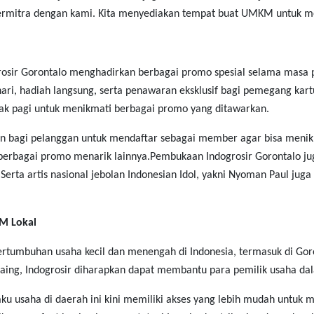
rmitra dengan kami. Kita menyediakan tempat buat UMKM untuk me
grosir Gorontalo menghadirkan berbagai promo spesial selama masa
hari, hadiah langsung, serta penawaran eksklusif bagi pemegang ka
jak pagi untuk menikmati berbagai promo yang ditawarkan.
an bagi pelanggan untuk mendaftar sebagai member agar bisa menikm
 berbagai promo menarik lainnya.
Pembukaan Indogrosir Gorontalo jug
 Serta artis nasional jebolan Indonesian Idol, yakni Nyoman Paul j
M Lokal
rtumbuhan usaha kecil dan menengah di Indonesia, termasuk di Gor
saing, Indogrosir diharapkan dapat membantu para pemilik usaha 
aku usaha di daerah ini kini memiliki akses yang lebih mudah untuk